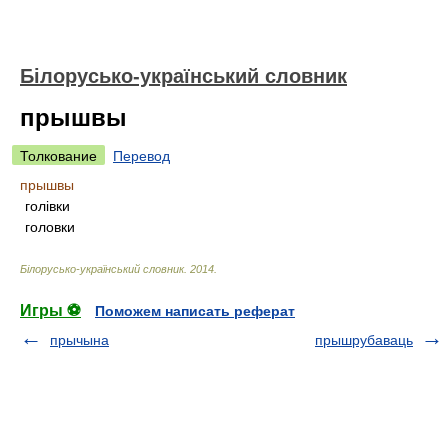
Білорусько-український словник
прышвы
Толкование
Перевод
прышвы
голівки
головки
Білорусько-український словник
.
2014
.
Игры ⚽
Поможем написать реферат
прычына
прышрубаваць